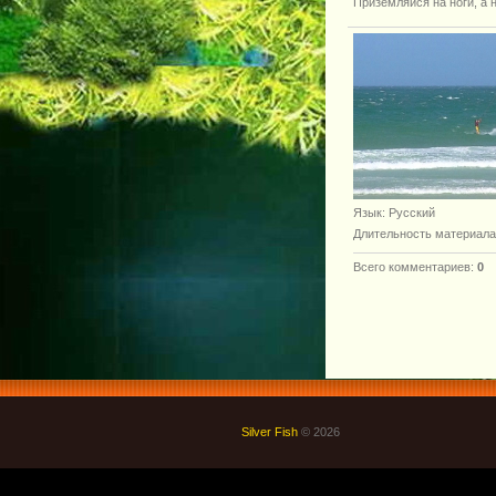
Приземляйся на ноги, а н
Язык
: Русский
Длительность материала
Всего комментариев
:
0
Silver Fish
© 2026