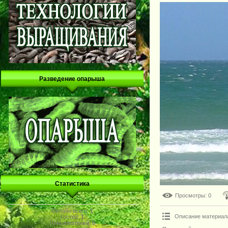
Разведение опарыша
Статистика
Просмотры
: 0
Онлайн всего:
1
Описание материал
Гостей:
1
Пользователей:
0