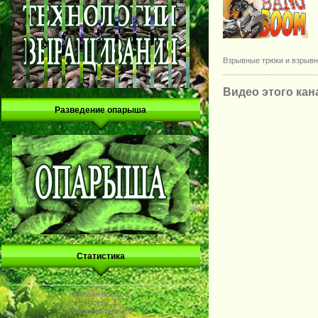
Взрывные трюки и взрывн
Видео этого кан
Разведение опарыша
Статистика
Онлайн всего:
1
Гостей:
1
Пользователей:
0