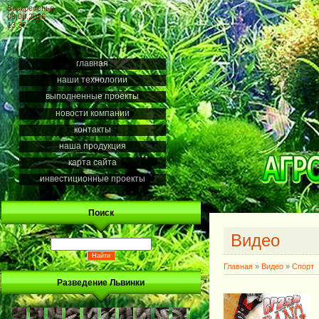
Воскресенье
09.08.2026
13:37
главная
наши технологии
выполненные проекты
новости компании
контакты
наша продукция
карта сайта
инвестиционные проекты
Поиск
Видео
Главная
»
Видео
»
Спорт
Разведение Львинки