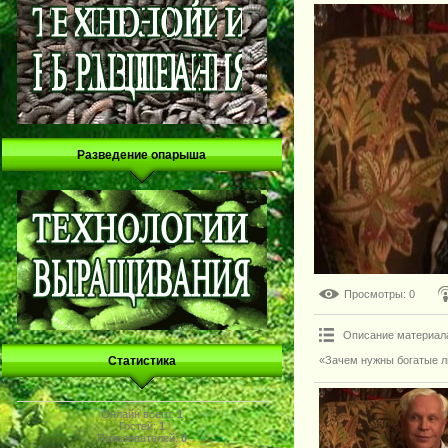
Разведение опарыша
Просмотры
: 0
Описание материал
«Зачем нужны богатые л
Статистика
Онлайн всего:
1
Гостей:
1
Пользователей:
0