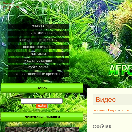
Четверг
06.08.2026
12:41
главная
наши технологии
выполненные проекты
новости компании
контакты
наша продукция
карта сайта
инвестиционные проекты
Поиск
Видео
Главная
»
Видео
»
Без ка
Разведение Львинки
Собчак