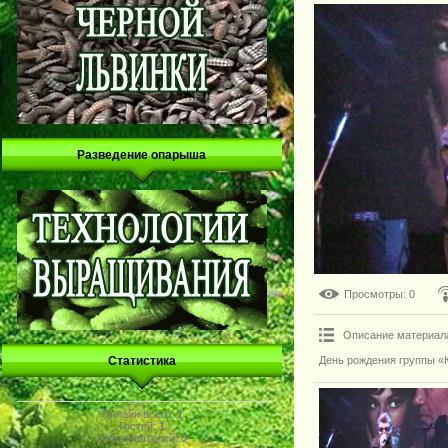
Разведение опарыша
Просмотры
: 0
Описание материал
День рождения группы «К
Статистика
Онлайн всего:
1
Гостей:
1
Пользователей:
0