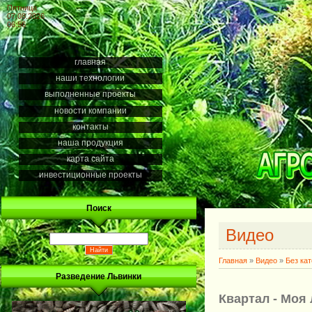
Пятница
07.08.2026
06:56
главная
наши технологии
выполненные проекты
новости компании
контакты
наша продукция
карта сайта
инвестиционные проекты
Поиск
Видео
Главная
»
Видео
»
Без ка
Разведение Львинки
Квартал - Моя