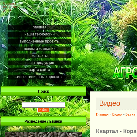
Суббота
08.08.2026
21:48
главная
наши технологии
выполненные проекты
новости компании
контакты
наша продукция
карта сайта
инвестиционные проекты
Поиск
Видео
Главная
»
Видео
»
Без ка
Разведение Львинки
Квартал - Кор