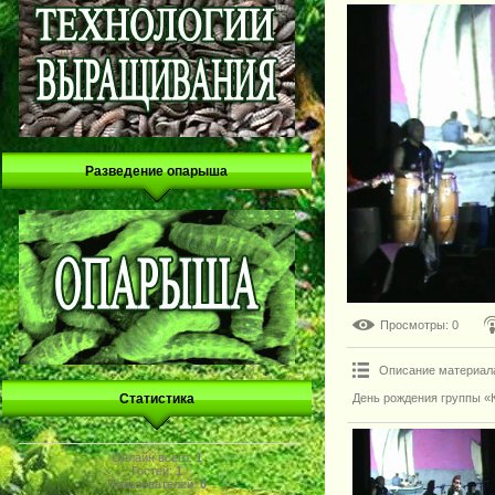
Разведение опарыша
Просмотры
: 0
Описание материал
День рождения группы «К
Статистика
Онлайн всего:
1
Гостей:
1
Пользователей:
0