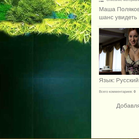
Маша Поляков
шанс увидеть
Язык
: Русский
Всего комментариев
:
0
Добавля