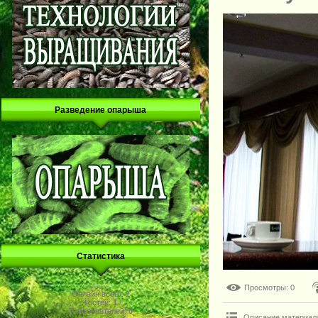
Разведение опарыша
Статистика
Просмотры
: 0
Онлайн всего:
1
Гостей:
1
Пользователей:
0
Описание материал