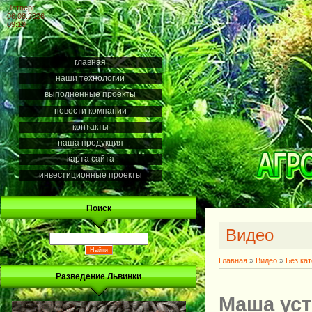
Четверг
06.08.2026
09:19
главная
наши технологии
выполненные проекты
новости компании
контакты
наша продукция
карта сайта
инвестиционные проекты
Поиск
Видео
Главная
»
Видео
»
Без ка
Разведение Львинки
Маша уст