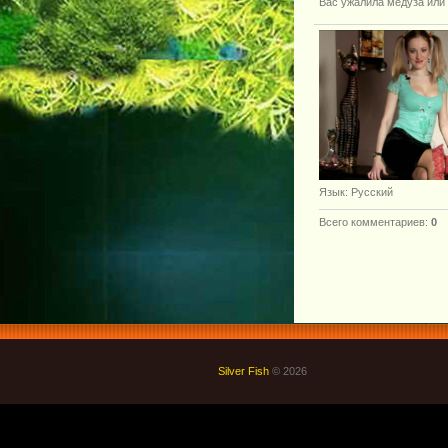
Вас ужалила медуза или 
Язык
: Русский
Всего комментариев
:
0
Silver Fish
© 2026