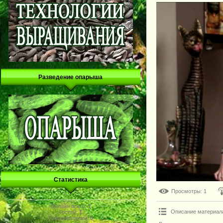
Разведение опарыша
Статистика
Просмотры
: 1
Онлайн всего:
1
Описание материал
Гостей:
1
Пользователей:
0