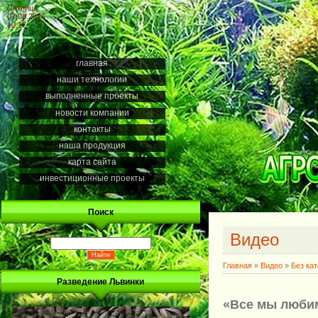
Пятница
07.08.2026
10:17
главная
наши технологии
выполненные проекты
новости компании
контакты
наша продукция
карта сайта
инвестиционные проекты
Поиск
Видео
Главная
»
Видео
»
Без ка
Разведение Львинки
«Все мы люби