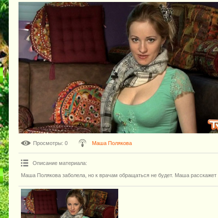
Просмотры
: 0
Маша Полякова
Описание материала
:
Маша Полякова заболела, но к врачам обращаться не будет. Маша расскажет 