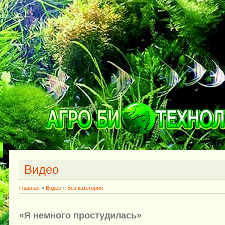
Видео
Главная
»
Видео
»
Без категории
«Я немного простудилась»