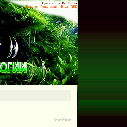
Приветствую Вас
Гость
Главная
|
Регистрация
|
Вход
|
RSS
.