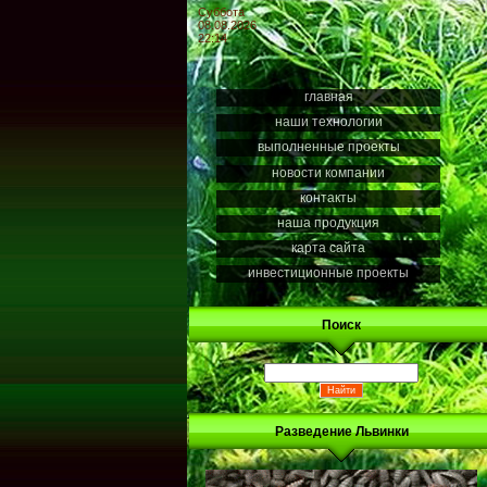
Суббота
08.08.2026
22:14
главная
наши технологии
выполненные проекты
новости компании
контакты
наша продукция
карта сайта
инвестиционные проекты
Поиск
Разведение Львинки