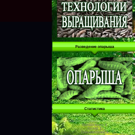
Разведение опарыша
Статистика
Онлайн всего:
1
Гостей:
1
Пользователей:
0