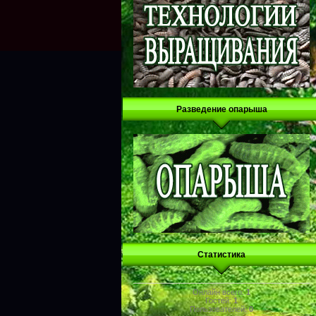
Разведение опарыша
Статистика
Онлайн всего:
1
Гостей:
1
Пользователей:
0