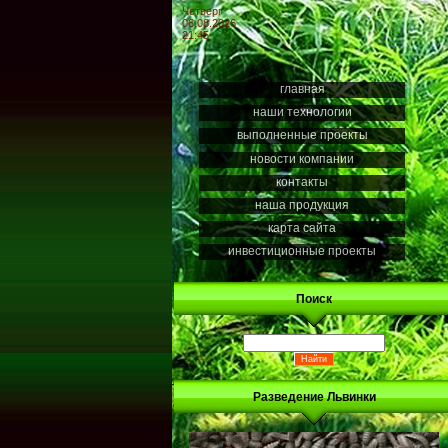
Четверг
06.08.2026
21:45
главная
наши технологии
выполненные проекты
новости компании
контакты
наша продукция
карта сайта
инвестиционные проекты
Поиск
Разведение Львинки