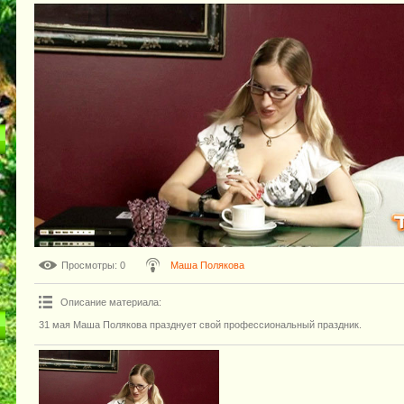
Просмотры
: 0
Маша Полякова
Описание материала
:
31 мая Маша Полякова празднует свой профессиональный праздник.