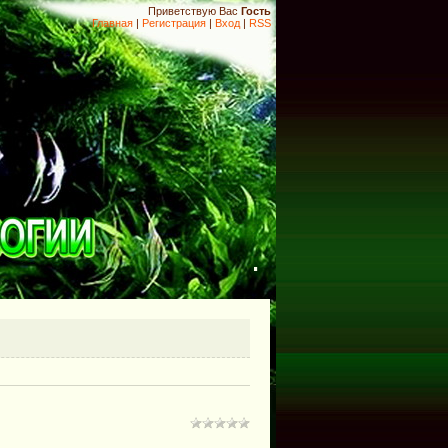
Приветствую Вас
Гость
Главная
|
Регистрация
|
Вход
|
RSS
.