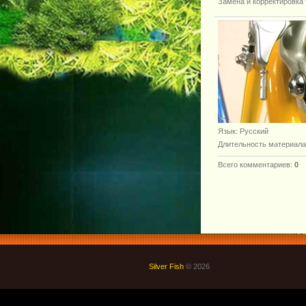
Замена и корректировка
Язык
: Русский
Длительность материала
Всего комментариев
:
0
Silver Fish
© 2026