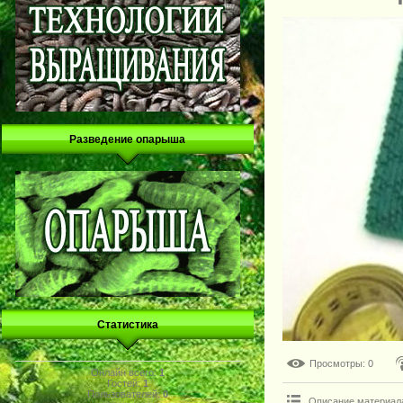
Разведение опарыша
Статистика
Просмотры
: 0
Онлайн всего:
1
Гостей:
1
Пользователей:
0
Описание материал