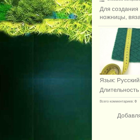
Для создания 
ножницы, вяза
Язык
: Русский
Длительность
Всего комментариев
:
0
Добавля