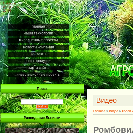
Суббота
08.08.2026
22:06
главная
наши технологии
выполненные проекты
новости компании
контакты
наша продукция
карта сайта
инвестиционные проекты
Поиск
Видео
Главная
»
Видео
»
Хобби 
Разведение Львинки
Ромбови