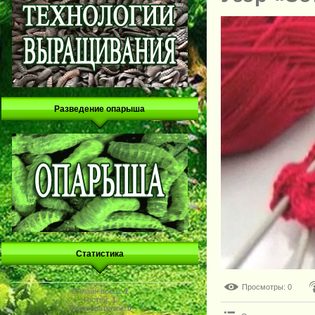
Разведение опарыша
Статистика
Просмотры
: 0
Онлайн всего:
1
Гостей:
1
Пользователей:
0