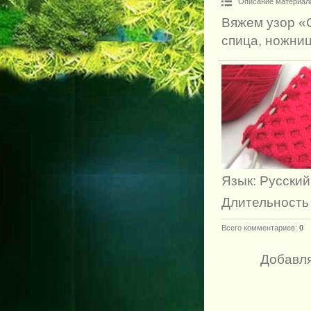
Описание материал
Вяжем узор «
спица, ножниц
Язык
: Русский
Длительность
Всего комментариев
:
0
Добавля