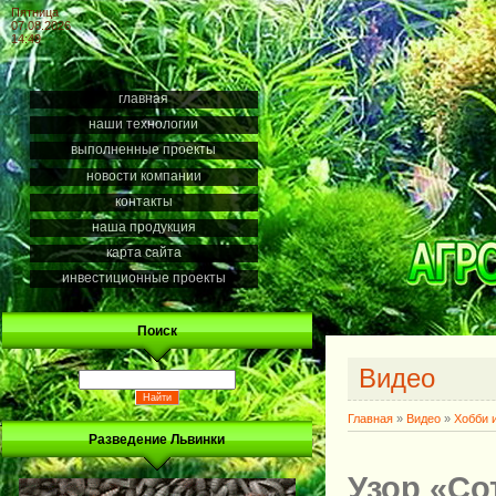
Пятница
07.08.2026
14:49
главная
наши технологии
выполненные проекты
новости компании
контакты
наша продукция
карта сайта
инвестиционные проекты
Поиск
Видео
Главная
»
Видео
»
Хобби 
Разведение Львинки
Узор «Со