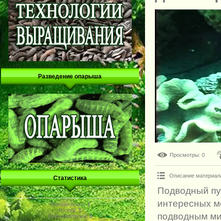
Разведение опарыша
Просмотры
: 0
Описание материал
Статистика
Подводный пу
интересных ме
Онлайн всего:
1
Гостей:
1
подводным ми
Пользователей:
0