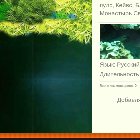
пулс, Кейвс, Б
Монастырь Св
Язык
: Русский
Длительность
Всего комментариев
:
0
Добавля