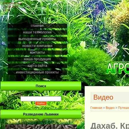
Воскресенье
09.08.2026
14:11
главная
наши технологии
выполненные проекты
новости компании
контакты
наша продукция
карта сайта
инвестиционные проекты
Поиск
Видео
Главная
»
Видео
»
Путеше
Разведение Львинки
Дахаб. К