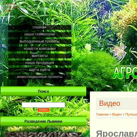
Пятница
07.08.2026
23:09
главная
наши технологии
выполненные проекты
новости компании
контакты
наша продукция
карта сайта
инвестиционные проекты
Поиск
Видео
Главная
»
Видео
»
Путеше
Разведение Львинки
Ярославл