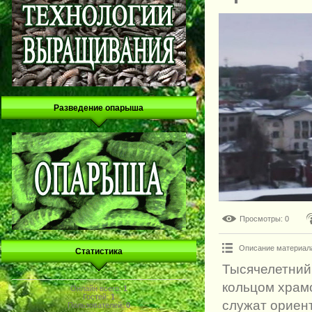
Разведение опарыша
Просмотры
: 0
Описание материал
Статистика
Тысячелетний
кольцом храмо
Онлайн всего:
1
Гостей:
1
служат ориен
Пользователей:
0