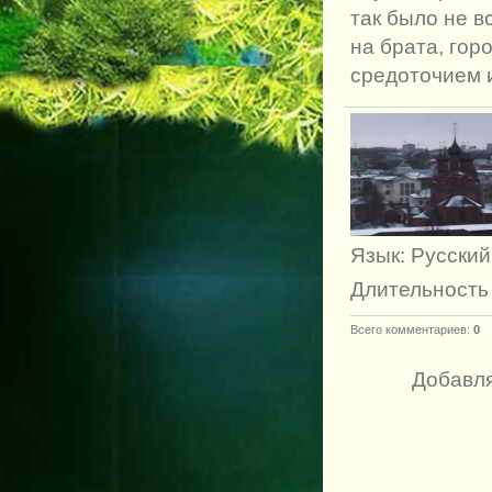
так было не в
на брата, гор
средоточием 
Язык
: Русский
Длительность
Всего комментариев
:
0
Добавля