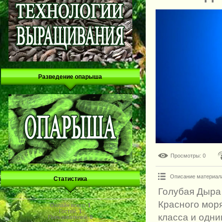
Разведение опарыша
Просмотры
: 0
Описание материал
Статистика
Голубая Дыра 
Красного моря
Онлайн всего:
1
Гостей:
1
класса и одни
Пользователей:
0