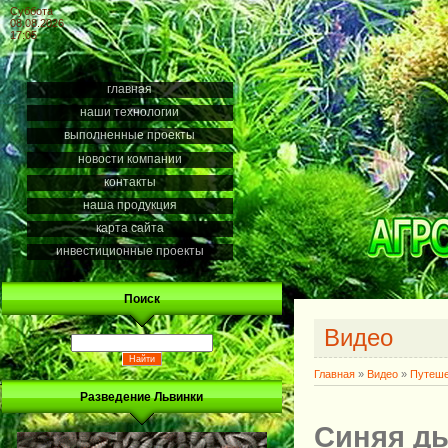
Суббота
08.08.2026
17:05
главная
наши технологии
выполненные проекты
новости компании
контакты
наша продукция
карта сайта
инвестиционные проекты
Поиск
Видео
Главная
»
Видео
»
Путеше
Разведение Львинки
Синяя ды