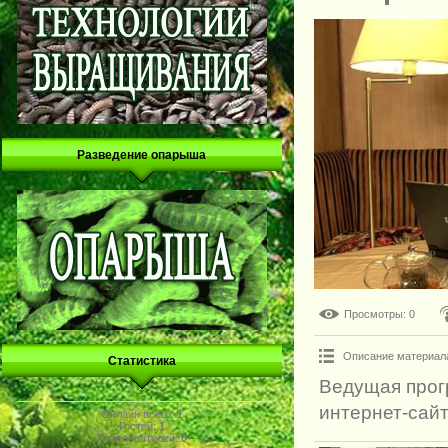
Разведение опарыша
Просмотры
: 0
Описание материал
Статистика
Ведущая прог
интернет-сайт
Онлайн всего:
1
Гостей:
1
Пользователей:
0