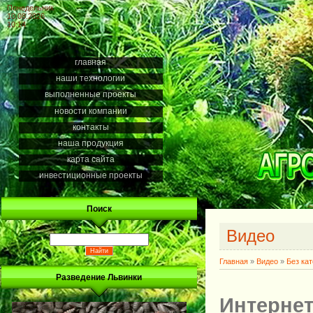
Понедельник
10.08.2026
10:14
главная
наши технологии
выполненные проекты
новости компании
контакты
наша продукция
карта сайта
инвестиционные проекты
Поиск
Видео
Главная
»
Видео
»
Без ка
Разведение Львинки
Интернет