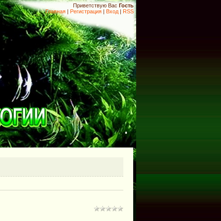
Приветствую Вас
Гость
Главная
|
Регистрация
|
Вход
|
RSS
.