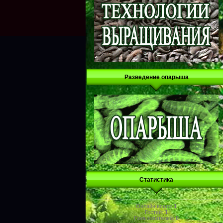
Разведение опарыша
Статистика
Онлайн всего:
1
Гостей:
1
Пользователей:
0