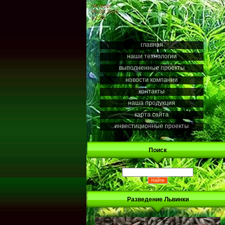
Четверг
06.08.2026
12:23
главная
наши технологии
выполненные проекты
новости компании
контакты
наша продукция
карта сайта
инвестиционные проекты
Поиск
Разведение Львинки