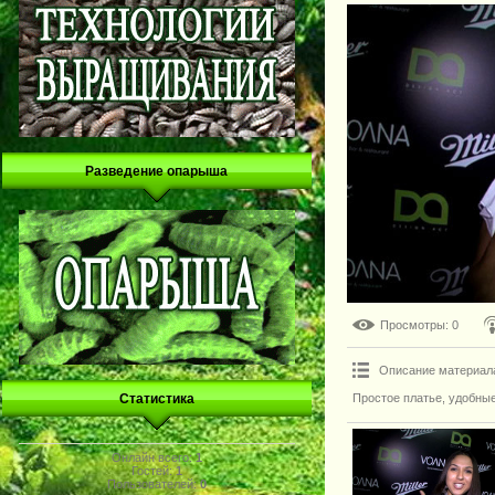
Разведение опарыша
Просмотры
: 0
Описание материал
Простое платье, удобные
Статистика
Онлайн всего:
1
Гостей:
1
Пользователей:
0