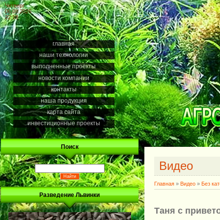
Четверг
06.08.2026
22:18
главная
наши технологии
выполненные проекты
новости компании
контакты
наша продукция
карта сайта
инвестиционные проекты
Поиск
Видео
Главная
»
Видео
»
Без ка
Разведение Львинки
Таня с привет