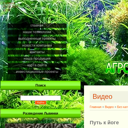
Суббота
08.08.2026
12:32
главная
наши технологии
выполненные проекты
новости компании
контакты
наша продукция
карта сайта
инвестиционные проекты
Поиск
Видео
Главная
»
Видео
»
Без ка
Разведение Львинки
Путь к йоге