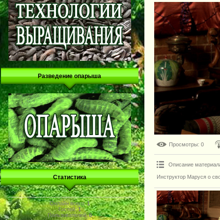
Разведение опарыша
Просмотры
: 0
Описание материал
Инструктор Маруся о сво
Статистика
Онлайн всего:
1
Гостей:
1
Пользователей:
0