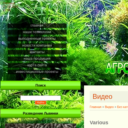
Пятница
07.08.2026
17:56
главная
наши технологии
выполненные проекты
новости компании
контакты
наша продукция
карта сайта
инвестиционные проекты
Поиск
Видео
Главная
»
Видео
»
Без ка
Разведение Львинки
Various