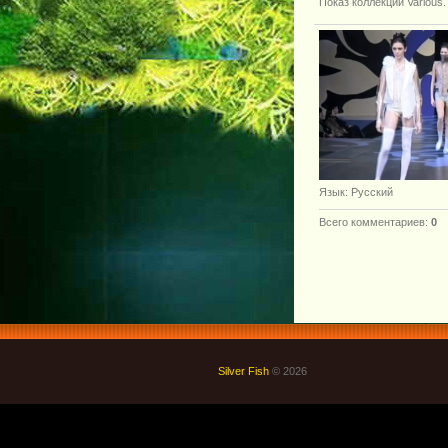
Показ коллекции Various. 
Язык
: Русский
Всего комментариев
:
0
Silver Fish
© 2026