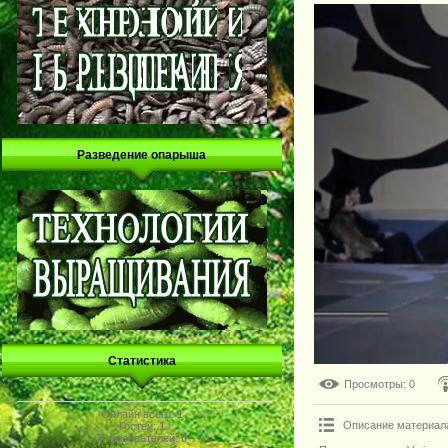
Разведение опарыша
Статистика
Просмотры
: 0
Онлайн всего:
1
Описание материал
Гостей:
1
Пользователей:
0