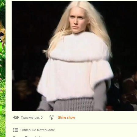
Просмотры
: 0
Shine show
Описание материала
: