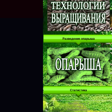
Разведение опарыша
Статистика
Онлайн всего:
1
Гостей:
1
Пользователей:
0