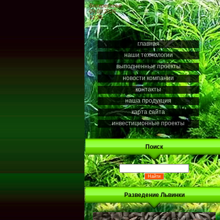
Воскресенье
09.08.2026
12:35
главная
наши технологии
выполненные проекты
новости компании
контакты
наша продукция
карта сайта
инвестиционные проекты
Поиск
Разведение Львинки