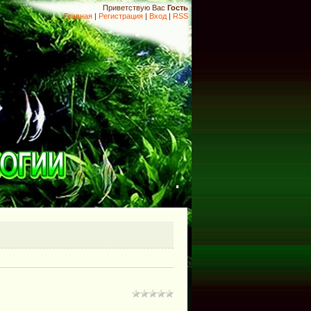
Приветствую Вас
Гость
Главная
|
Регистрация
|
Вход
|
RSS
.