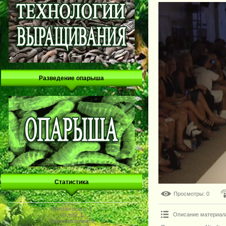
Разведение опарыша
Статистика
Просмотры
: 0
Онлайн всего:
1
Описание материал
Гостей:
1
Пользователей:
0