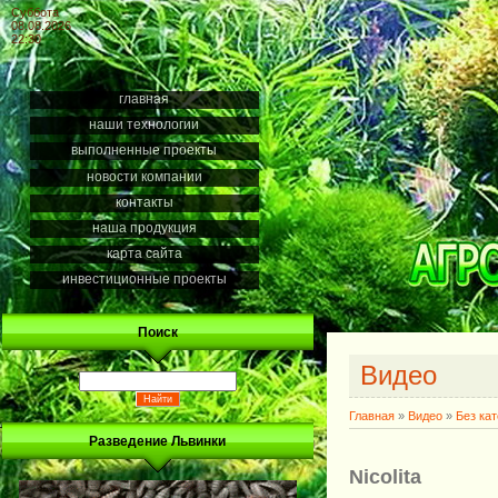
Суббота
08.08.2026
22:30
главная
наши технологии
выполненные проекты
новости компании
контакты
наша продукция
карта сайта
инвестиционные проекты
Поиск
Видео
Главная
»
Видео
»
Без ка
Разведение Львинки
Nicolita