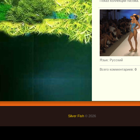
Показ коллекции Nicolita
Язык
: Русский
Всего комментариев
:
0
Silver Fish
© 2026