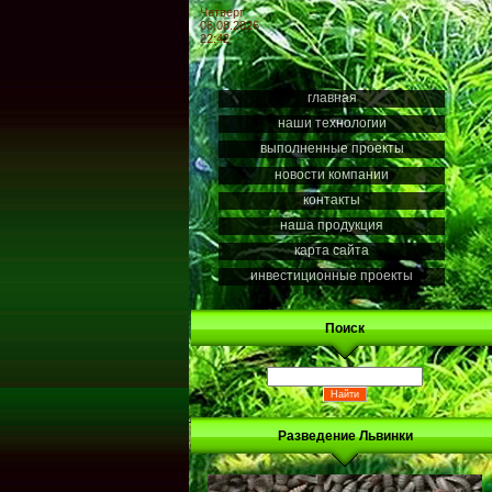
Четверг
06.08.2026
22:42
главная
наши технологии
выполненные проекты
новости компании
контакты
наша продукция
карта сайта
инвестиционные проекты
Поиск
Разведение Львинки