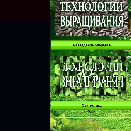
Разведение опарыша
Статистика
Онлайн всего:
1
Гостей:
1
Пользователей:
0