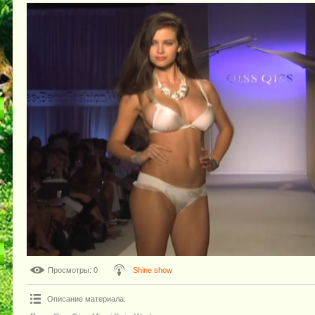
Просмотры
: 0
Shine show
Описание материала
: