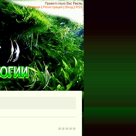
Приветствую Вас
Гость
Главная
|
Регистрация
|
Вход
|
RSS
.