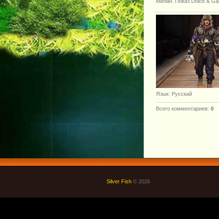
Милан. Показ Dolce & Ga
Язык
: Русский
Всего комментариев
:
0
Silver Fish
© 2026