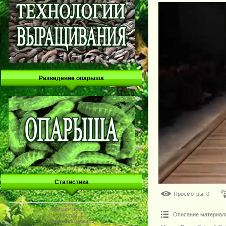
Разведение опарыша
Статистика
Просмотры
: 0
Онлайн всего:
1
Описание материал
Гостей:
1
Пользователей:
0