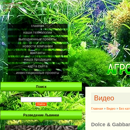
Понедельник
10.08.2026
09:23
главная
наши технологии
выполненные проекты
новости компании
контакты
наша продукция
карта сайта
инвестиционные проекты
Поиск
Видео
Главная
»
Видео
»
Без ка
Разведение Львинки
Dolce & Gabba