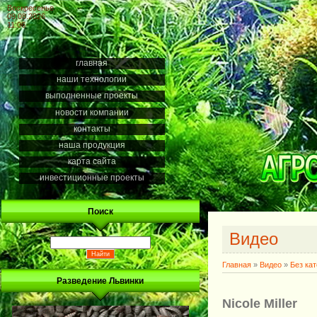
Воскресенье
09.08.2026
11:06
главная
наши технологии
выполненные проекты
новости компании
контакты
наша продукция
карта сайта
инвестиционные проекты
Поиск
Видео
Главная
»
Видео
»
Без ка
Разведение Львинки
Nicole Miller