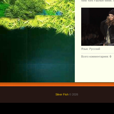
New York Fashion Week. По
Язык
: Русский
Всего комментариев
:
0
Silver Fish
© 2026