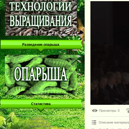
Разведение опарыша
Статистика
Просмотры
: 0
Онлайн всего:
1
Описание материал
Гостей:
1
Пользователей:
0