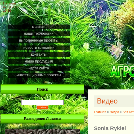
Пятница
07.08.2026
19:12
главная
наши технологии
выполненные проекты
новости компании
контакты
наша продукция
карта сайта
инвестиционные проекты
Поиск
Видео
Главная
»
Видео
»
Без ка
Разведение Львинки
Sonia Rykiel