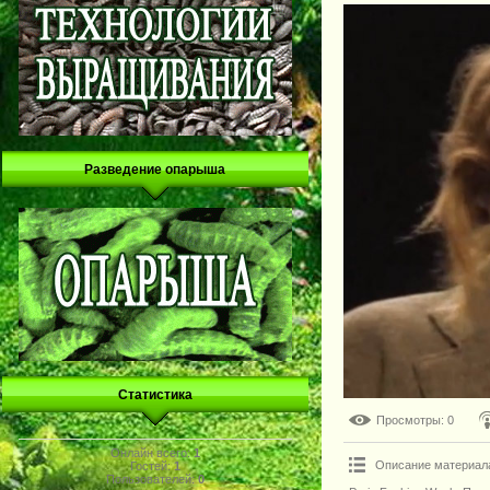
Разведение опарыша
Статистика
Просмотры
: 0
Онлайн всего:
1
Описание материал
Гостей:
1
Пользователей:
0