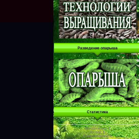
Разведение опарыша
Статистика
Онлайн всего:
1
Гостей:
1
Пользователей:
0