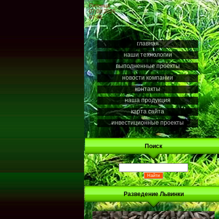
Пятница
07.08.2026
07:45
главная
наши технологии
выполненные проекты
новости компании
контакты
наша продукция
карта сайта
инвестиционные проекты
Поиск
Разведение Львинки