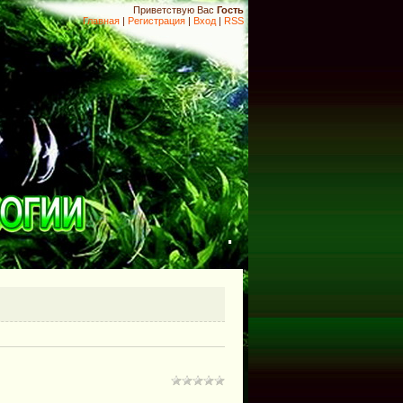
Приветствую Вас
Гость
Главная
|
Регистрация
|
Вход
|
RSS
.