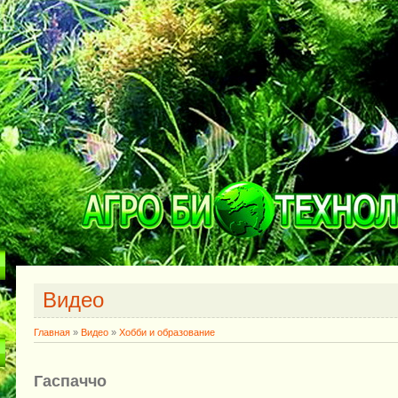
Видео
Главная
»
Видео
»
Хобби и образование
Гаспаччо