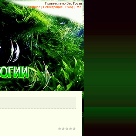
Приветствую Вас
Гость
Главная
|
Регистрация
|
Вход
|
RSS
.