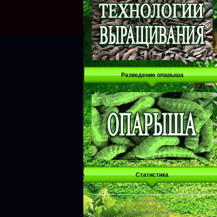
Разведение опарыша
Статистика
Онлайн всего:
1
Гостей:
1
Пользователей:
0