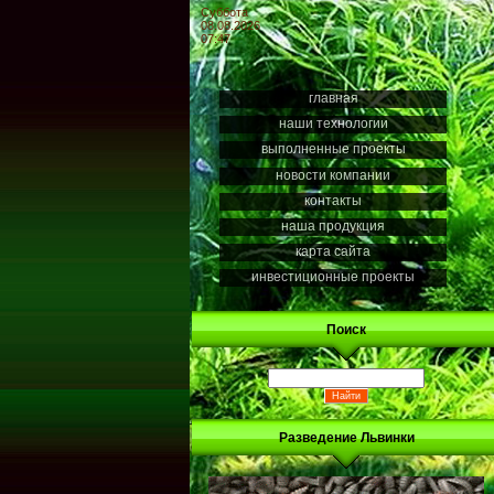
Суббота
08.08.2026
07:47
главная
наши технологии
выполненные проекты
новости компании
контакты
наша продукция
карта сайта
инвестиционные проекты
Поиск
Разведение Львинки