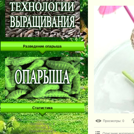
Разведение опарыша
Статистика
Просмотры
: 0
Онлайн всего:
1
Гостей:
1
Пользователей:
0
Описание материал