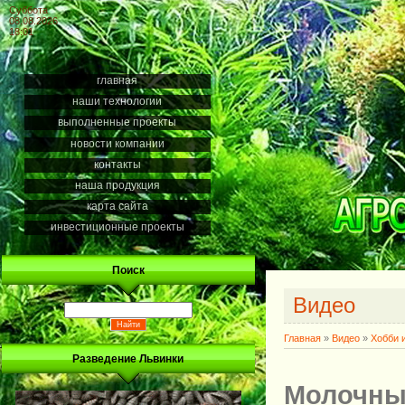
Суббота
08.08.2026
18:01
главная
наши технологии
выполненные проекты
новости компании
контакты
наша продукция
карта сайта
инвестиционные проекты
Поиск
Видео
Главная
»
Видео
»
Хобби 
Разведение Львинки
Молочный