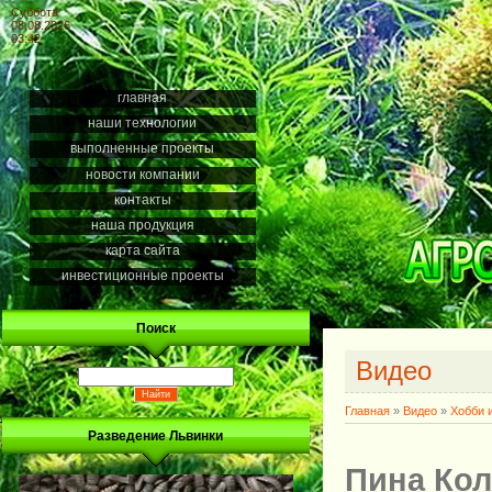
Суббота
08.08.2026
03:42
главная
наши технологии
выполненные проекты
новости компании
контакты
наша продукция
карта сайта
инвестиционные проекты
Поиск
Видео
Главная
»
Видео
»
Хобби 
Разведение Львинки
Пина Кол