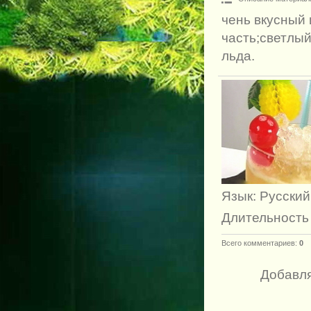
чень вкусный 
часть;светлый
льда.
Язык
: Русский
Длительность
Всего комментариев
:
0
Добавля