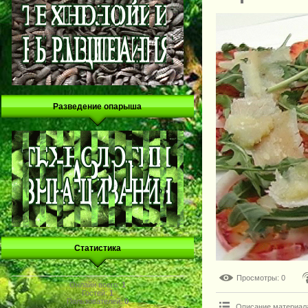
Разведение опарыша
Статистика
Просмотры
: 0
Онлайн всего:
1
Гостей:
1
Пользователей:
0
Описание материал