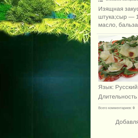
Изящная закус
штука;сыр — 1
масло, бальза
Язык
: Русский
Длительность
Всего комментариев
:
0
Добавля