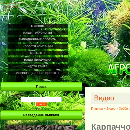
Воскресенье
09.08.2026
14:06
главная
наши технологии
выполненные проекты
новости компании
контакты
наша продукция
карта сайта
инвестиционные проекты
Поиск
Видео
Главная
»
Видео
»
Хобби 
Разведение Львинки
Карпаччо