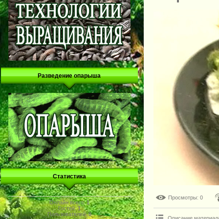
Разведение опарыша
Статистика
Просмотры
: 0
Онлайн всего:
1
Гостей:
1
Пользователей:
0
Описание материал