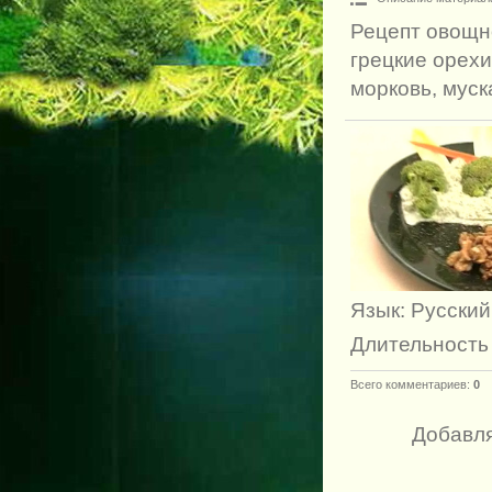
Рецепт овощно
грецкие орехи
морковь, муск
Язык
: Русский
Длительность
Всего комментариев
:
0
Добавля