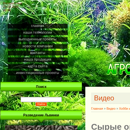
Воскресенье
09.08.2026
08:48
главная
наши технологии
выполненные проекты
новости компании
контакты
наша продукция
карта сайта
инвестиционные проекты
Поиск
Видео
Главная
»
Видео
»
Хобби 
Разведение Львинки
Сырые о