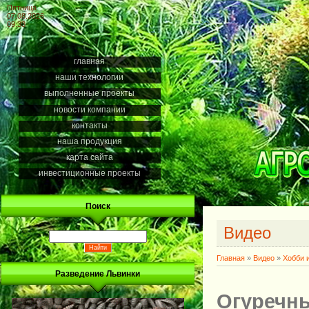
Пятница
07.08.2026
09:33
главная
наши технологии
выполненные проекты
новости компании
контакты
наша продукция
карта сайта
инвестиционные проекты
Поиск
Видео
Главная
»
Видео
»
Хобби 
Разведение Львинки
Огуречн