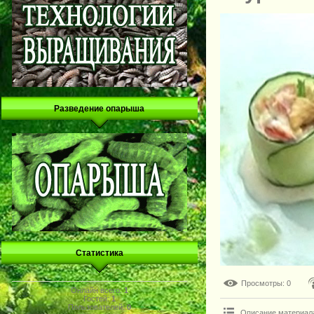
Разведение опарыша
Статистика
Просмотры
: 0
Онлайн всего:
1
Гостей:
1
Пользователей:
0
Описание материал