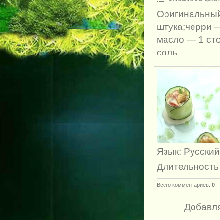
Оригинальный 
штука;черри —
масло — 1 сто
соль.
Язык
: Русский
Длительность
Всего комментариев
:
0
Добавля