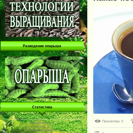
Разведение опарыша
Статистика
Просмотры
: 0
Онлайн всего:
1
Гостей:
1
Пользователей:
0