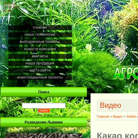
Пятница
07.08.2026
06:50
главная
наши технологии
выполненные проекты
новости компании
контакты
наша продукция
карта сайта
инвестиционные проекты
Поиск
Видео
Главная
»
Видео
»
Хобби 
Разведение Львинки
Какао ко