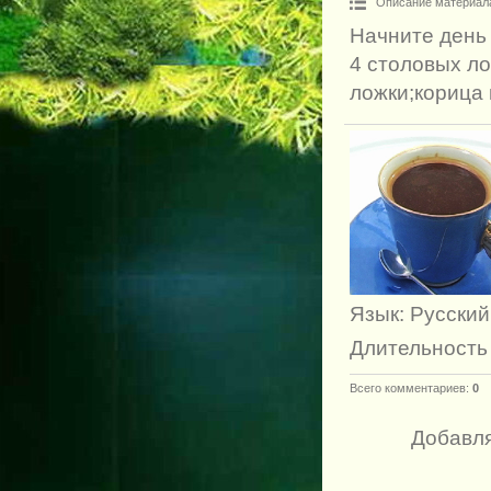
Описание материал
Начните день
4 столовых ло
ложки;корица 
Язык
: Русский
Длительность
Всего комментариев
:
0
Добавля