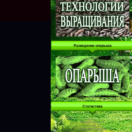
Разведение опарыша
Статистика
Онлайн всего:
1
Гостей:
1
Пользователей:
0