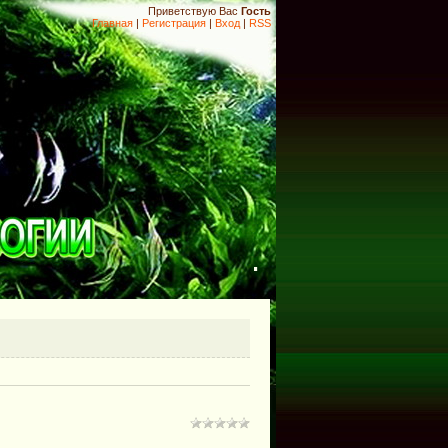
Приветствую Вас
Гость
Главная
|
Регистрация
|
Вход
|
RSS
.