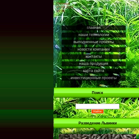
Пятница
07.08.2026
08:35
главная
наши технологии
выполненные проекты
новости компании
контакты
наша продукция
карта сайта
инвестиционные проекты
Поиск
Разведение Львинки