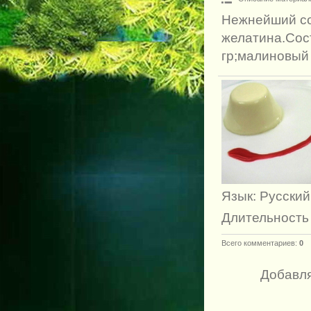
Нежнейший со
желатина.Сос
гр;малиновый 
Язык
: Русский
Длительность
Всего комментариев
:
0
Добавля