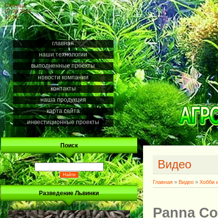
Пятница
07.08.2026
10:16
главная
наши технологии
выполненные проекты
новости компании
контакты
наша продукция
карта сайта
инвестиционные проекты
Поиск
Видео
Главная
»
Видео
»
Хобби 
Разведение Львинки
Panna Co