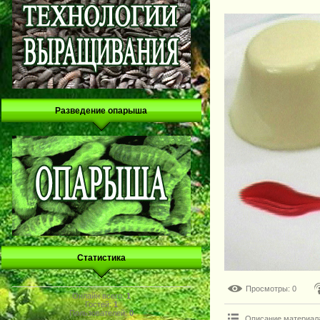
Разведение опарыша
Статистика
Просмотры
: 0
Онлайн всего:
1
Гостей:
1
Пользователей:
0
Описание материал