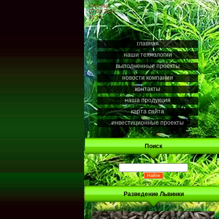
Пятница
07.08.2026
11:19
главная
наши технологии
выполненные проекты
новости компании
контакты
наша продукция
карта сайта
инвестиционные проекты
Поиск
Разведение Львинки