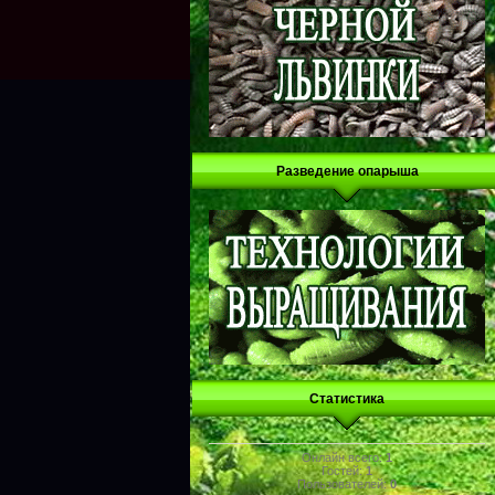
Разведение опарыша
Статистика
Онлайн всего:
1
Гостей:
1
Пользователей:
0