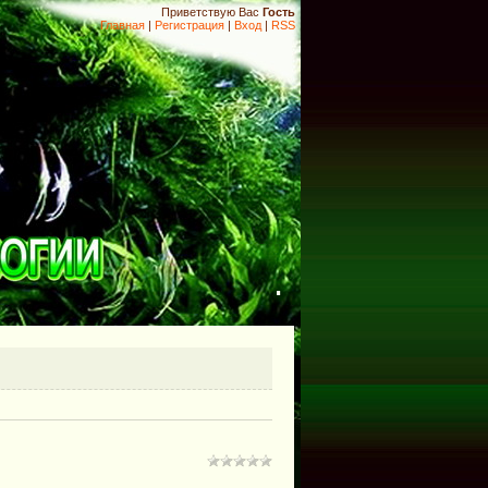
Приветствую Вас
Гость
Главная
|
Регистрация
|
Вход
|
RSS
.