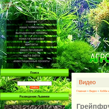
Суббота
08.08.2026
07:39
главная
наши технологии
выполненные проекты
новости компании
контакты
наша продукция
карта сайта
инвестиционные проекты
Поиск
Видео
Главная
»
Видео
»
Хобби 
Разведение Львинки
Грейпфру