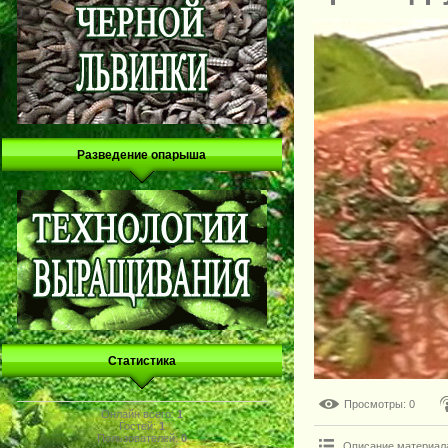
Разведение опарыша
Статистика
Просмотры
: 0
Онлайн всего:
1
Гостей:
1
Пользователей:
0
Описание материал