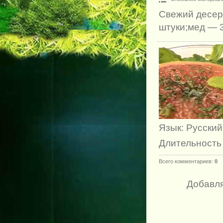
Свежий десер
штуки;мед — 3
Язык
: Русский
Длительность
Всего комментариев
:
0
Добавля