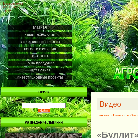
Воскресенье
09.08.2026
15:36
главная
наши технологии
выполненные проекты
новости компании
контакты
наша продукция
карта сайта
инвестиционные проекты
Поиск
Видео
Главная
»
Видео
»
Хобби 
Разведение Львинки
«Буллит