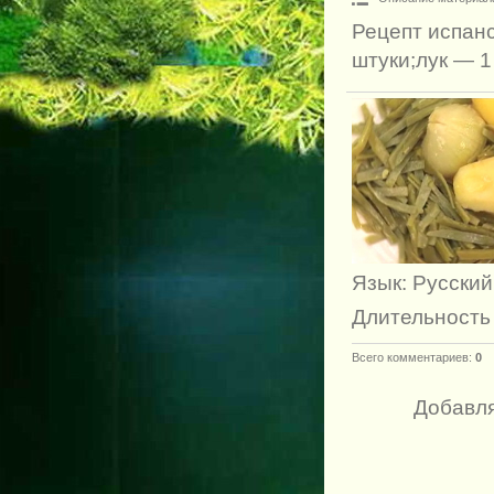
Рецепт испанс
штуки;лук — 1
Язык
: Русский
Длительность
Всего комментариев
:
0
Добавля