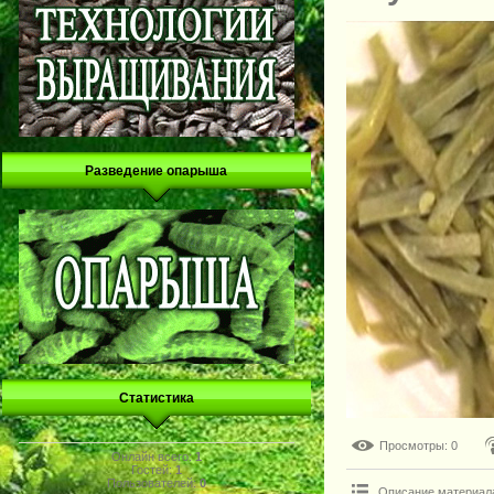
Разведение опарыша
Статистика
Просмотры
: 0
Онлайн всего:
1
Гостей:
1
Пользователей:
0
Описание материал