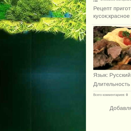
Рецепт пригот
кусок;красное
Язык
: Русский
Длительность
Всего комментариев
:
0
Добавля