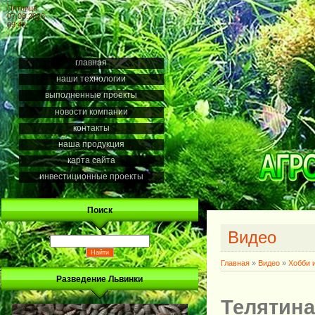
Пятница
07.08.2026
09:43
главная
наши технологии
выполненные проекты
новости компании
контакты
наша продукция
карта сайта
инвестиционные проекты
Поиск
Видео
Главная
»
Видео
»
Хобби 
Разведение Львинки
Телятина