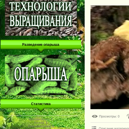
Разведение опарыша
Статистика
Просмотры
: 0
Онлайн всего:
1
Гостей:
1
Пользователей:
0
Описание материал