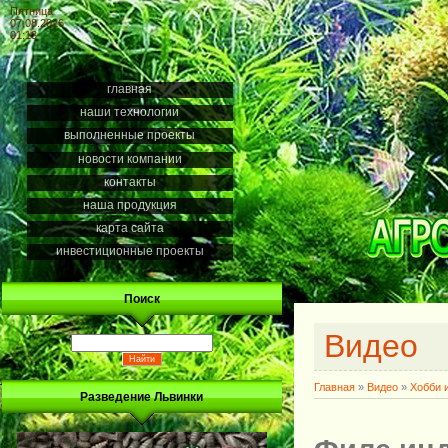
Пятница
07.08.2026
01:13
главная
наши технологии
выполненные проекты
новости компании
контакты
наша продукция
карта сайта
инвестиционные проекты
Поиск
Видео
Главная
»
Видео
»
Хобби 
Разведение Львинки