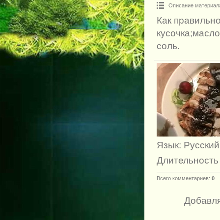
Описание материал
Как правильно
кусочка;масло
соль.
Язык
: Русский
Длительность
Всего комментариев
:
0
Добавля