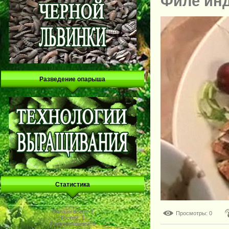
Филе ин
Разведение опарыша
Статистика
Онлайн всего:
1
Просмотры
: 0
Гостей:
1
Пользователей:
0