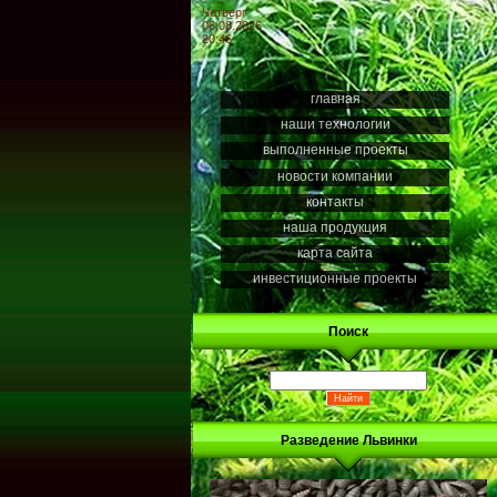
Четверг
06.08.2026
20:46
главная
наши технологии
выполненные проекты
новости компании
контакты
наша продукция
карта сайта
инвестиционные проекты
Поиск
Разведение Львинки