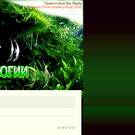
Приветствую Вас
Гость
Главная
|
Регистрация
|
Вход
|
RSS
.