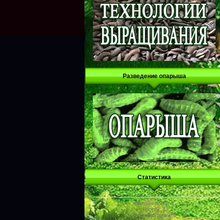
Разведение опарыша
Статистика
Онлайн всего:
1
Гостей:
1
Пользователей:
0