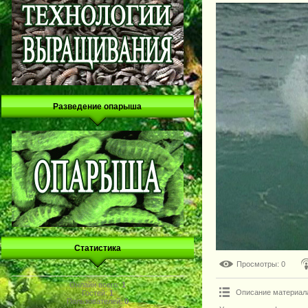
Разведение опарыша
Статистика
Просмотры
: 0
Онлайн всего:
1
Описание материал
Гостей:
1
Пользователей:
0