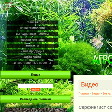
Пятница
07.08.2026
08:52
главная
наши технологии
выполненные проекты
новости компании
контакты
наша продукция
карта сайта
инвестиционные проекты
Поиск
Видео
Главная
»
Видео
»
Без ка
Разведение Львинки
Серфингист со