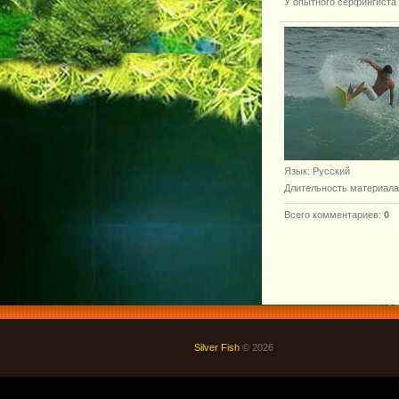
У опытного серфингиста 
Язык
: Русский
Длительность материала
Всего комментариев
:
0
Silver Fish
© 2026