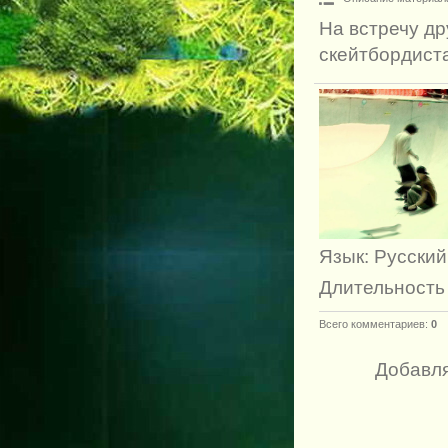
На встречу др
скейтбордис
Язык
: Русский
Длительность
Всего комментариев
:
0
Добавля