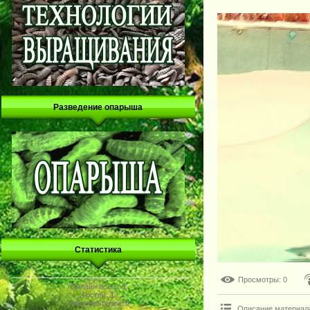
Разведение опарыша
Статистика
Просмотры
: 0
Онлайн всего:
1
Гостей:
1
Пользователей:
0
Описание материал