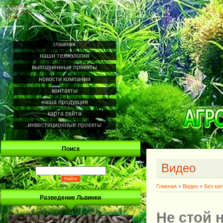
Суббота
08.08.2026
10:45
главная
наши технологии
выполненные проекты
новости компании
контакты
наша продукция
карта сайта
инвестиционные проекты
Поиск
Видео
Главная
»
Видео
»
Без ка
Разведение Львинки
Не стой 