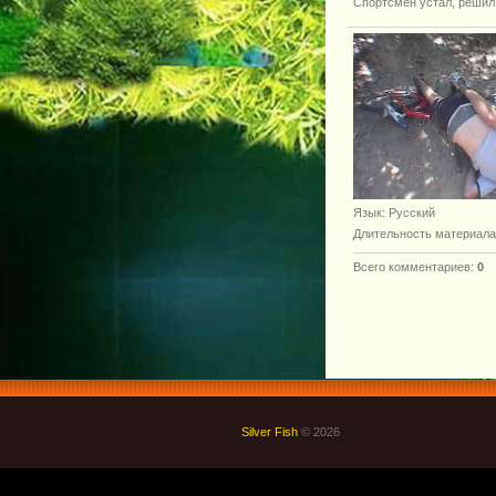
Спортсмен устал, решил
Язык
: Русский
Длительность материала
Всего комментариев
:
0
Silver Fish
© 2026