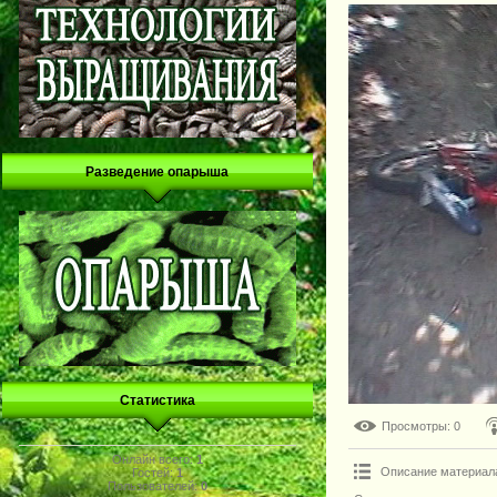
Разведение опарыша
Статистика
Просмотры
: 0
Онлайн всего:
1
Описание материал
Гостей:
1
Пользователей:
0