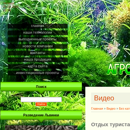
Четверг
06.08.2026
15:19
главная
наши технологии
выполненные проекты
новости компании
контакты
наша продукция
карта сайта
инвестиционные проекты
Поиск
Видео
Главная
»
Видео
»
Без ка
Разведение Львинки
Отдых туриста