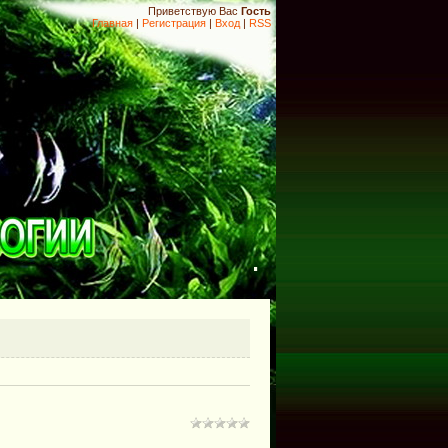
Приветствую Вас
Гость
Главная
|
Регистрация
|
Вход
|
RSS
.