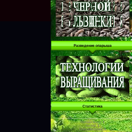
Разведение опарыша
Статистика
Онлайн всего:
1
Гостей:
1
Пользователей:
0