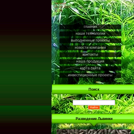
Четверг
06.08.2026
11:26
главная
наши технологии
выполненные проекты
новости компании
контакты
наша продукция
карта сайта
инвестиционные проекты
Поиск
Разведение Львинки