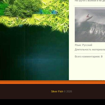
Не шути с волной и не д
Язык
: Русский
Длительность материала
Всего комментариев
:
0
Silver Fish
© 2026