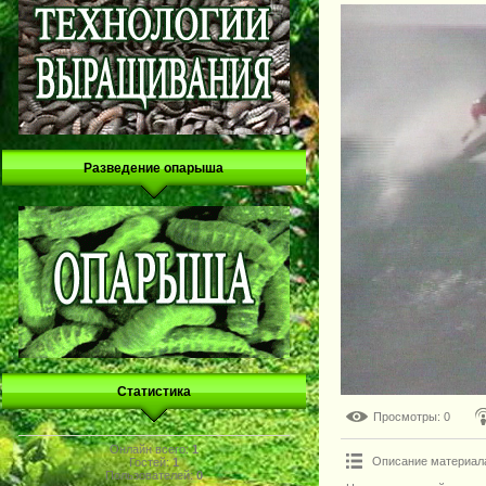
Разведение опарыша
Статистика
Просмотры
: 0
Онлайн всего:
1
Описание материал
Гостей:
1
Пользователей:
0