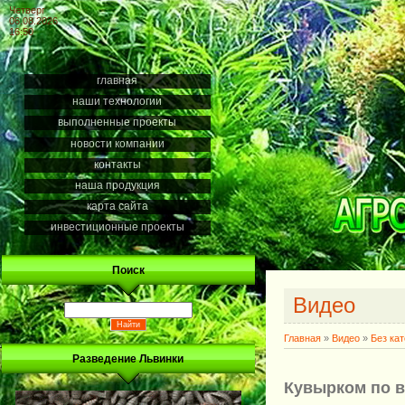
Четверг
06.08.2026
16:50
главная
наши технологии
выполненные проекты
новости компании
контакты
наша продукция
карта сайта
инвестиционные проекты
Поиск
Видео
Главная
»
Видео
»
Без ка
Разведение Львинки
Кувырком по 