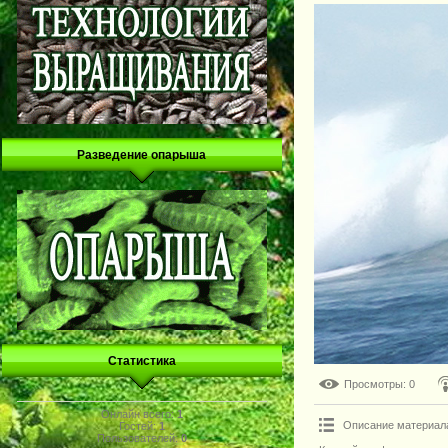
Разведение опарыша
Статистика
Просмотры
: 0
Онлайн всего:
1
Описание материал
Гостей:
1
Пользователей:
0