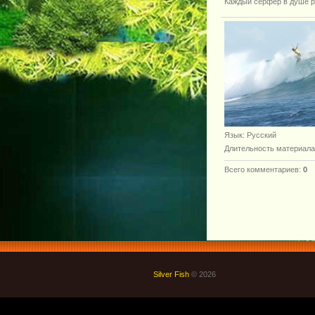
Каждый серфер в душе р
Язык
: Русский
Длительность материала
Всего комментариев
:
0
Silver Fish
© 2026