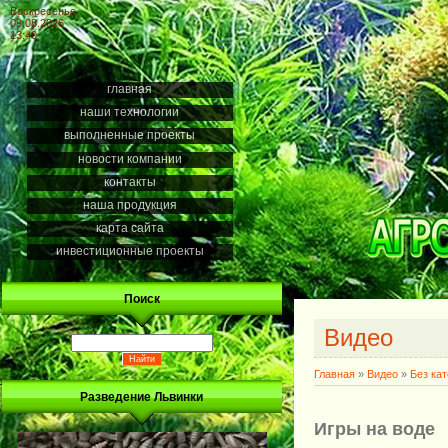
Воскресенье
09.08.2026
13:40
главная
наши технологии
выполненные проекты
новости компании
контакты
наша продукция
карта сайта
инвестиционные проекты
Поиск
Видео
Главная
»
Видео
»
Без ка
Разведение Львинки
Игры на воде