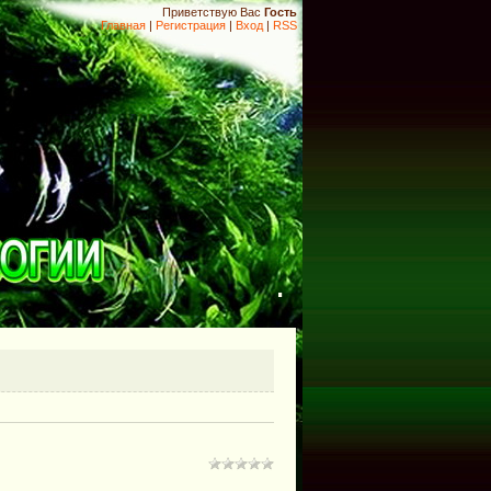
Приветствую Вас
Гость
Главная
|
Регистрация
|
Вход
|
RSS
.