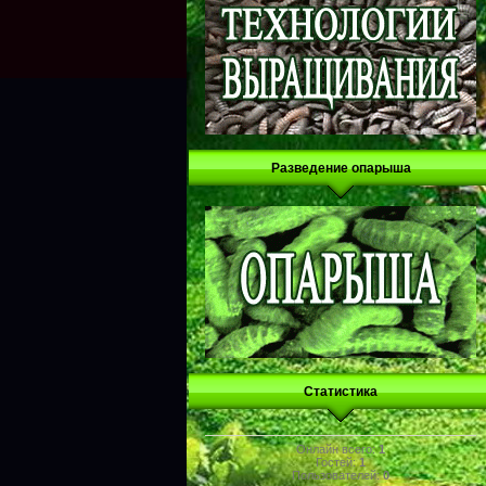
Разведение опарыша
Статистика
Онлайн всего:
1
Гостей:
1
Пользователей:
0