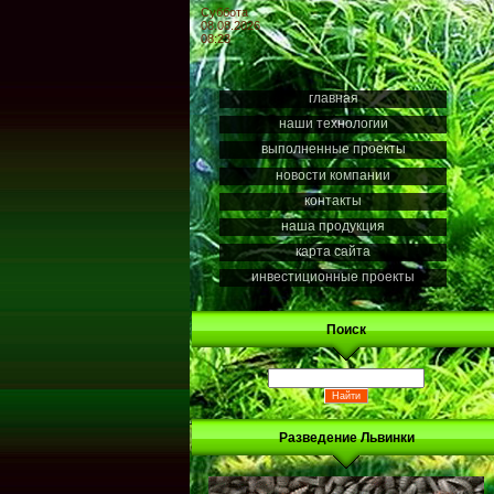
Суббота
08.08.2026
08:23
главная
наши технологии
выполненные проекты
новости компании
контакты
наша продукция
карта сайта
инвестиционные проекты
Поиск
Разведение Львинки