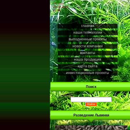
Четверг
06.08.2026
05:45
главная
наши технологии
выполненные проекты
новости компании
контакты
наша продукция
карта сайта
инвестиционные проекты
Поиск
Разведение Львинки