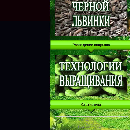
Разведение опарыша
Статистика
Онлайн всего:
1
Гостей:
1
Пользователей:
0