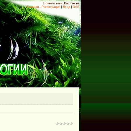
Приветствую Вас
Гость
Главная
|
Регистрация
|
Вход
|
RSS
.